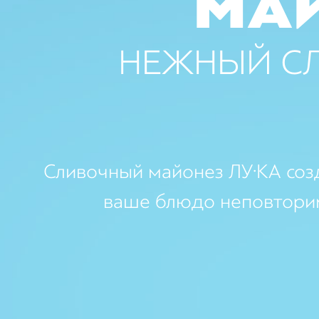
МА
НЕЖНЫЙ С
Сливочный майонез ЛУ·КА соз
ваше блюдо неповтори