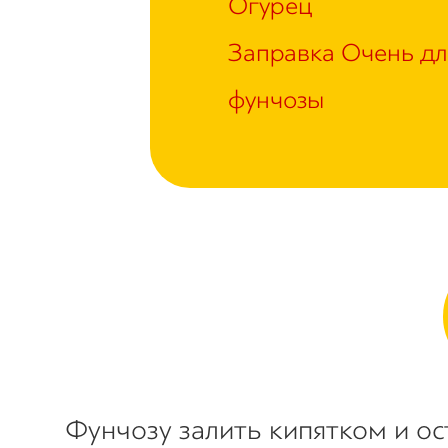
Огурец
Заправка Очень дл
фунчозы
Фунчозу залить кипятком и ос