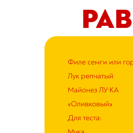
РА
Филе семги или г
Лук репчатый
Майонез ЛУ·КА
«Оливковый»
Для теста:
Мука