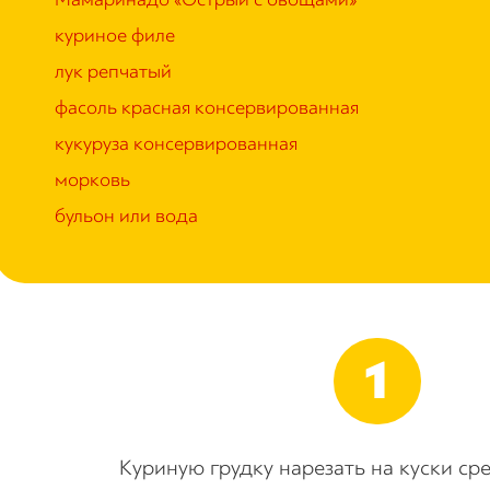
куриное филе
лук репчатый
фасоль красная консервированная
кукуруза консервированная
морковь
бульон или вода
Куриную грудку нарезать на куски ср