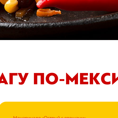
АГУ ПО-МЕКС
Мамаринадо
«
Острый с овощами»